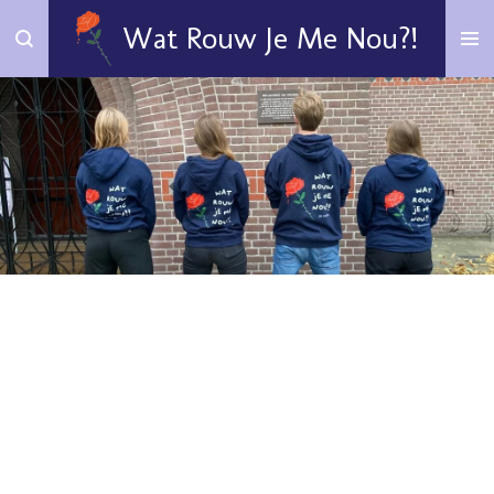
Ga
Wat Rouw Je Me Nou?!
direct
naar
de
hoofdinhoud