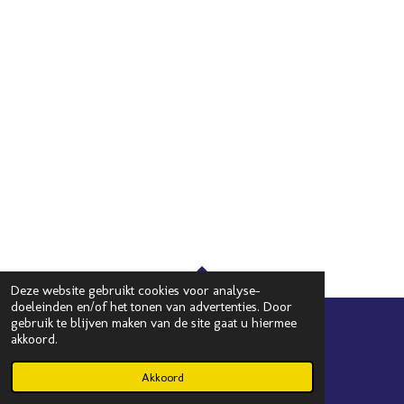
Deze website gebruikt cookies voor analyse-
TOP
doeleinden en/of het tonen van advertenties. Door
gebruik te blijven maken van de site gaat u hiermee
akkoord.
watrouwjemenou@outlook.com
© 2023 - 2026 Watrouwjemenou?!
Akkoord