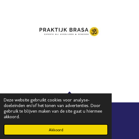
Deze website gebruikt cookies voor analyse-
TOP
doeleinden en/of het tonen van advertenties. Door
gebruik te blijven maken van de site gaat u hiermee
akkoord.
watrouwjemenou@outlook.com
© 2023 - 2026 Watrouwjemenou?!
Akkoord