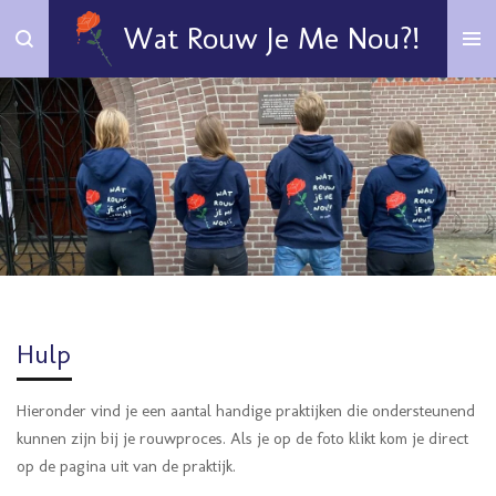
Ga
Wat Rouw Je Me Nou?!
direct
naar
de
hoofdinhoud
Hulp
Hieronder vind je een aantal handige praktijken die ondersteunend
kunnen zijn bij je rouwproces. Als je op de foto klikt kom je direct
op de pagina uit van de praktijk.